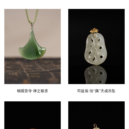
铜观音寺·禅之银杏
司徒庙·佳“藕”天成吊坠