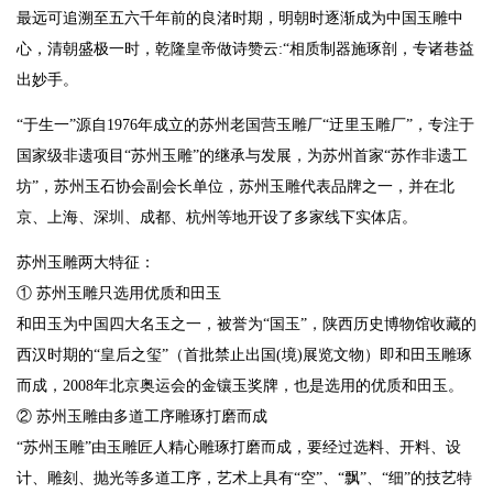
最远可追溯至五六千年前的良渚时期，明朝时逐渐成为中国玉雕中
心，清朝盛极一时，乾隆皇帝做诗赞云:“相质制器施琢剖，专诸巷益
出妙手。
“于生一”源自1976年成立的苏州老国营玉雕厂“迂里玉雕厂”，专注于
国家级非遗项目“苏州玉雕”的继承与发展，为苏州首家“苏作非遗工
坊”，苏州玉石协会副会长单位，苏州玉雕代表品牌之一，并在北
京、上海、深圳、成都、杭州等地开设了多家线下实体店。
苏州玉雕两大特征：
① 苏州玉雕只选用优质和田玉
和田玉为中国四大名玉之一，被誉为“国玉”，陕西历史博物馆收藏的
西汉时期的“皇后之玺”（首批禁止出国(境)展览文物）即和田玉雕琢
而成，2008年北京奥运会的金镶玉奖牌，也是选用的优质和田玉。
② 苏州玉雕由多道工序雕琢打磨而成
“苏州玉雕”由玉雕匠人精心雕琢打磨而成，要经过选料、开料、设
计、雕刻、抛光等多道工序，艺术上具有“空”、“飘”、“细”的技艺特