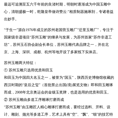
最远可追溯至五六千年前的良渚时期，明朝时逐渐成为中国玉雕中
心，清朝盛极一时，乾隆皇帝做诗赞云:“相质制器施琢剖，专诸巷益
出妙手。
“于生一”源自1976年成立的苏州老国营玉雕厂“迂里玉雕厂”，专注于
国家级非遗项目“苏州玉雕”的继承与发展，为苏州首家“苏作非遗工
坊”，苏州玉石协会副会长单位，苏州玉雕代表品牌之一，并在北
京、上海、深圳、成都、杭州等地开设了多家线下实体店。
苏州玉雕两大特征：
① 苏州玉雕只选用优质和田玉
和田玉为中国四大名玉之一，被誉为“国玉”，陕西历史博物馆收藏的
西汉时期的“皇后之玺”（首批禁止出国(境)展览文物）即和田玉雕琢
而成，2008年北京奥运会的金镶玉奖牌，也是选用的优质和田玉。
② 苏州玉雕由多道工序雕琢打磨而成
“苏州玉雕”由玉雕匠人精心雕琢打磨而成，要经过选料、开料、设
计、雕刻、抛光等多道工序，艺术上具有“空”、“飘”、“细”的技艺特