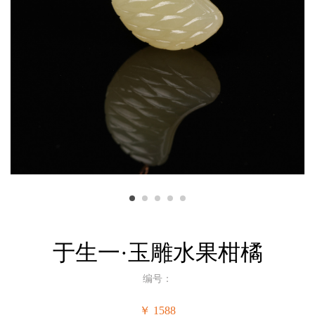
于生一·玉雕水果柑橘
编号：
￥ 1588