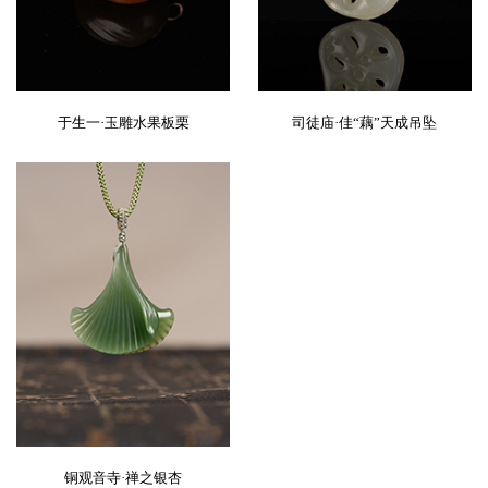
于生一·玉雕水果板栗
司徒庙·佳“藕”天成吊坠
铜观音寺·禅之银杏