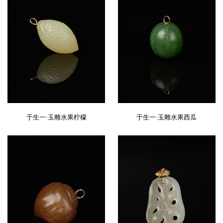
于生一·玉雕水果柠檬
于生一·玉雕水果西瓜