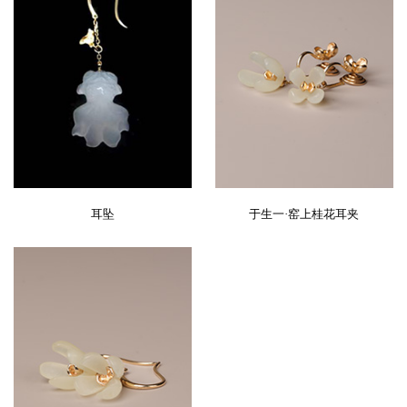
耳坠
于生一·窑上桂花耳夹