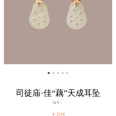
司徒庙·佳“藕”天成耳坠
编号：
￥ 2576