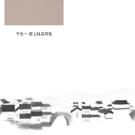
于生一·窑上桂花耳坠