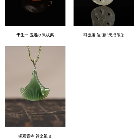
于生一·玉雕水果板栗
司徒庙·佳“藕”天成吊坠
铜观音寺·禅之银杏