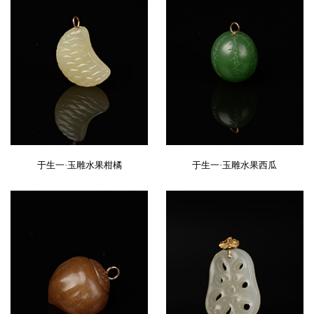
于生一·玉雕水果柑橘
于生一·玉雕水果西瓜