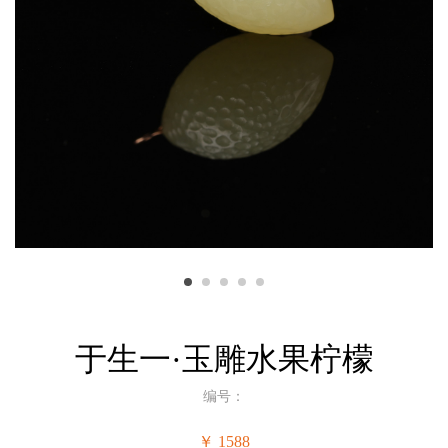
于生一·玉雕水果柠檬
编号：
￥ 1588