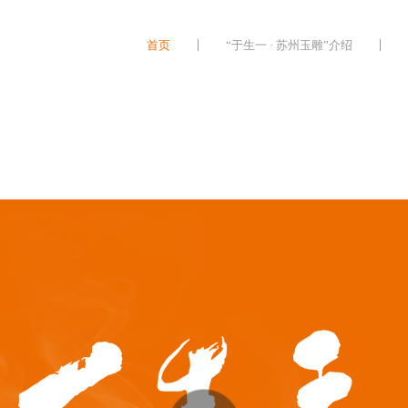
首页
“于生一 · 苏州玉雕”介绍