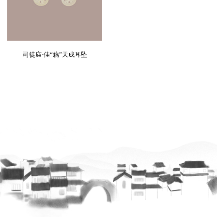
司徒庙·佳“藕”天成耳坠