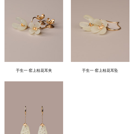
于生一·窑上桂花耳夹
于生一·窑上桂花耳坠