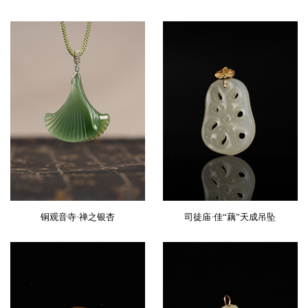
铜观音寺·禅之银杏
司徒庙·佳“藕”天成吊坠