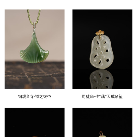
铜观音寺·禅之银杏
司徒庙·佳“藕”天成吊坠